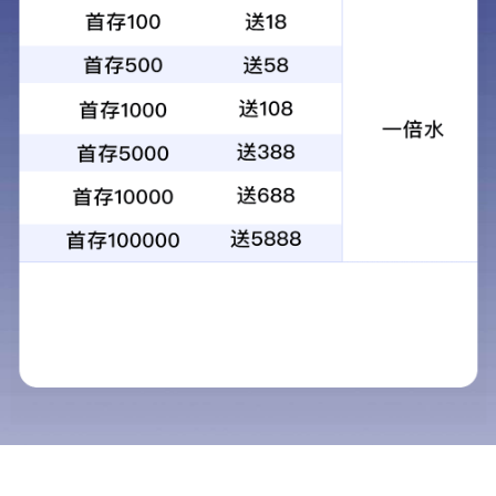
▶ 公司新闻
白铁
16
白铁
2025-08
▶ 行业资讯
从材
螺旋
08
▶ 新闻动态
螺旋
2025-05
1、
通风
08
通风
2025-05
的耐
联系电话
如何
新澳门免费原料网大全
10
如何
联系人：张经理
2024-10
果通
手机：18158850600
邮箱：393172868@qq.com
通风
10
网址：
通风