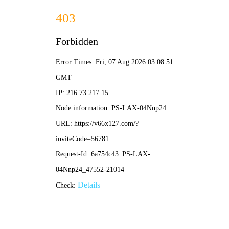
欢迎来到新澳门免费原料网大全网站，我
们是一家合肥风管加工厂、合肥通风管道
网站地图
|
联系我们
加工厂家！
新澳门免费原料网大全-免费公开资料大全
网站首页
产品中心
风管加工
<
>
网站首页
>
产品中心
>
风管加工
>
空调管道安装
空调管道安装
名称：空调