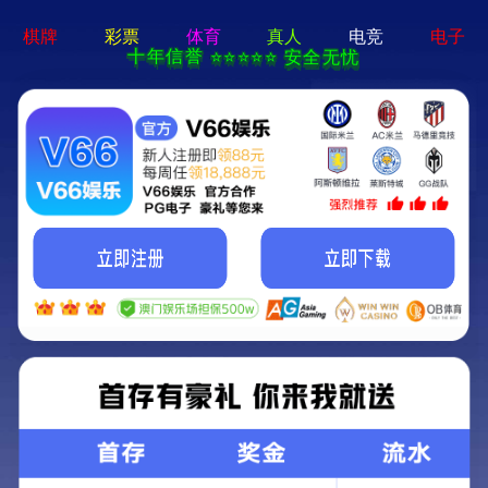
欢迎来到新澳门免费原料网大全网站，我
们是一家合肥风管加工厂、合肥通风管道
网站地图
|
联系我们
加工厂家！
新澳门免费原料网大全-免费公开资料大全
网站首页
产品中心
风管加工
<
>
网站首页
>
产品中心
>
通风管道风阀
>
圆风阀
圆风阀
名称：圆风