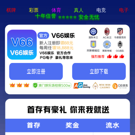
欢迎来到新澳门免费原料网大全网站，我
们是一家合肥风管加工厂、合肥通风管道
网站地图
|
联系我们
加工厂家！
新澳门免费原料网大全-免费公开资料大全
网站首页
产品中心
风管加工
<
>
网站首页
>
产品中心
>
通风管道风阀
>
矩形多页风阀
矩形多页风阀
名称：矩形