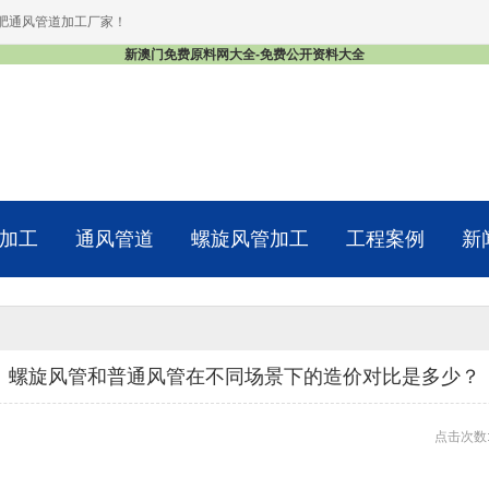
肥通风管道加工厂家！
新澳门免费原料网大全-免费公开资料大全
加工
通风管道
螺旋风管加工
工程案例
新
螺旋风管和普通风管在不同场景下的造价对比是多少？
点击次数: