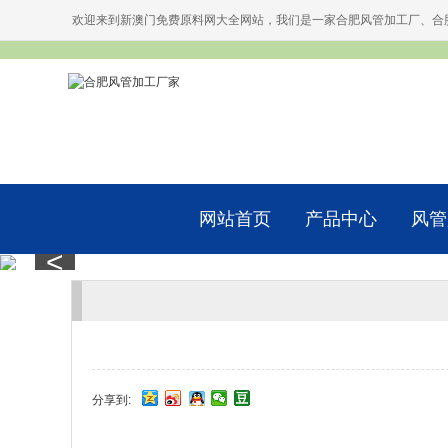
欢迎来到新澳门免费原料网大全网站，我们是一家合肥风管加工厂、合
网站首页
产品中心
风管
<
分享到: