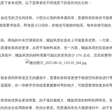
景下各有优势。以下是两者在不同场景下的造价对比分析：
宅的卫生间排风、小型办公室的简单通风等，普通风管的造价可能更低。例
工精度要求较高，即使是小口径的，价格也可能相对较高，每米价格可能在 
、商场的中央空调系统等，螺旋风管在造价上可能更具优势。一方面，
普通矩形风管更薄，从而节省材料成本。另一方面，螺旋风管的安装效率更高
通风系统中，螺旋风管的材料用量可能比矩形风管少 15% 左右，且安装费
多房间和管道交叉的建筑中，普通矩形风管更便于根据空间形状进行弯
于是圆形，在一些狭窄空间或需要频繁转弯的地方，可能需要增加更多的
管的优势会更加明显。由于项目规模大，螺旋风管的材料利用率高、安
项目的全生命周期来看，性价比更高。而普通风管在大规模项目中，由于